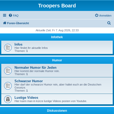
Troopers Board
FAQ
Anmelden
S
Foren-Übersicht
u
Aktuelle Zeit: Fr 7. Aug 2026, 22:33
c
Infothek
h
Infos
e
Hier findet ihr aktuelle Infos
Themen:
1
Humor
Normaler Humor für Jeden
Hier kommt der normale Humor rein.
Themen:
1
Schwarzer Humor
Hier darf der schwarze Humor rein, aber haltet euch an die Deutschen
Gesetze.
Themen:
1
Lustige Videos
Hier kann man in kürze lustige Videos posten von Youtube.
Diskussionen