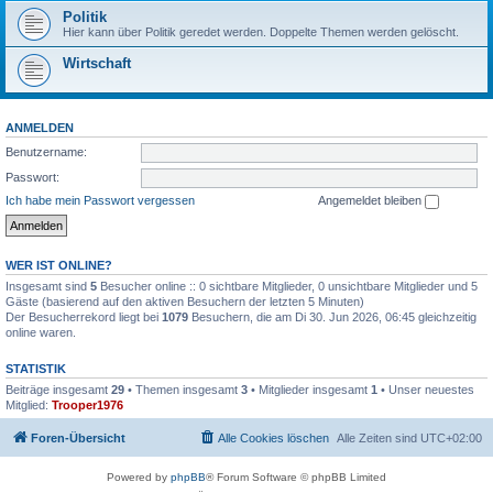
Politik
Hier kann über Politik geredet werden. Doppelte Themen werden gelöscht.
Wirtschaft
ANMELDEN
Benutzername:
Passwort:
Ich habe mein Passwort vergessen
Angemeldet bleiben
WER IST ONLINE?
Insgesamt sind
5
Besucher online :: 0 sichtbare Mitglieder, 0 unsichtbare Mitglieder und 5
Gäste (basierend auf den aktiven Besuchern der letzten 5 Minuten)
Der Besucherrekord liegt bei
1079
Besuchern, die am Di 30. Jun 2026, 06:45 gleichzeitig
online waren.
STATISTIK
Beiträge insgesamt
29
• Themen insgesamt
3
• Mitglieder insgesamt
1
• Unser neuestes
Mitglied:
Trooper1976
Foren-Übersicht
Alle Cookies löschen
Alle Zeiten sind
UTC+02:00
Powered by
phpBB
® Forum Software © phpBB Limited